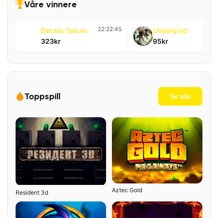
Våre vinnere
Gratisspinn
Cashback
22:22:45
22
Electric Saturn
Undergrad
Turneringer
323kr
95kr
Promokoder
Mobilspill
Hvordan vi sørger for at spillingen er den samme på
Android, Iphone, nettbrett og stasjonær
Toppspill
Se alle
Vip-program
Sikkerhet hos Gamblezen : Sikre betalinger og
spillbeskyttelse
Hvordan vi reduserer risikoen for svindel uten å
bremse deg ned
Konto-kontroller beskytter spillere automatisk
Ansvarlig spilling
Aztec Gold
Resident 3d
Tips for trygg spilling