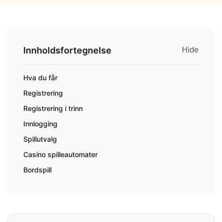
Innholdsfortegnelse
Hide
Hva du får
Registrering
Registrering i trinn
Innlogging
Spillutvalg
Casino spilleautomater
Bordspill
Live dealer-spill
Hurtigvalg
Bonuser og kampanjer