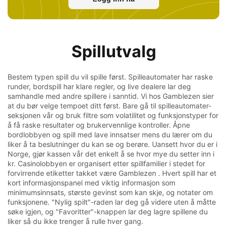
Spillutvalg
Bestem typen spill du vil spille først. Spilleautomater har raske
runder, bordspill har klare regler, og live dealere lar deg
samhandle med andre spillere i sanntid. Vi hos Gamblezen sier
at du bør velge tempoet ditt først. Bare gå til spilleautomater-
seksjonen vår og bruk filtre som volatilitet og funksjonstyper for
å få raske resultater og brukervennlige kontroller. Åpne
bordlobbyen og spill med lave innsatser mens du lærer om du
liker å ta beslutninger du kan se og berøre. Uansett hvor du er i
Norge, gjør kassen vår det enkelt å se hvor mye du setter inn i
kr. Casinolobbyen er organisert etter spillfamilier i stedet for
forvirrende etiketter takket være Gamblezen . Hvert spill har et
kort informasjonspanel med viktig informasjon som
minimumsinnsats, største gevinst som kan skje, og notater om
funksjonene. "Nylig spilt"-raden lar deg gå videre uten å måtte
søke igjen, og "Favoritter"-knappen lar deg lagre spillene du
liker så du ikke trenger å rulle hver gang.