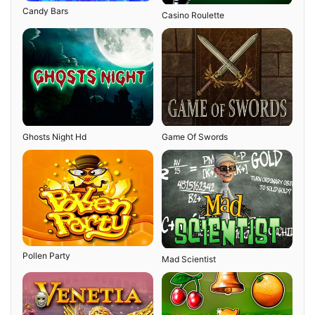
Candy Bars
Casino Roulette
Ghosts Night Hd
Game Of Swords
Pollen Party
Mad Scientist