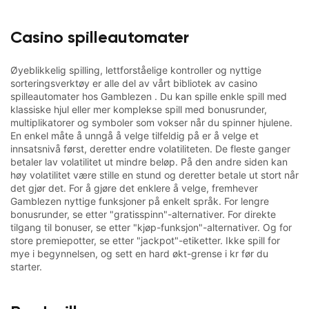
Casino spilleautomater
Øyeblikkelig spilling, lettforståelige kontroller og nyttige
sorteringsverktøy er alle del av vårt bibliotek av casino
spilleautomater hos Gamblezen . Du kan spille enkle spill med
klassiske hjul eller mer komplekse spill med bonusrunder,
multiplikatorer og symboler som vokser når du spinner hjulene.
En enkel måte å unngå å velge tilfeldig på er å velge et
innsatsnivå først, deretter endre volatiliteten. De fleste ganger
betaler lav volatilitet ut mindre beløp. På den andre siden kan
høy volatilitet være stille en stund og deretter betale ut stort når
det gjør det. For å gjøre det enklere å velge, fremhever
Gamblezen nyttige funksjoner på enkelt språk. For lengre
bonusrunder, se etter "gratisspinn"-alternativer. For direkte
tilgang til bonuser, se etter "kjøp-funksjon"-alternativer. Og for
store premiepotter, se etter "jackpot"-etiketter. Ikke spill for
mye i begynnelsen, og sett en hard økt-grense i kr før du
starter.