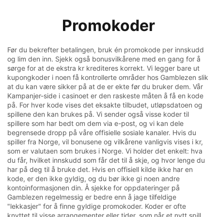
Promokoder
Før du bekrefter betalingen, bruk én promokode per innskudd
og lim den inn. Sjekk også bonusvilkårene med en gang for å
sørge for at de ekstra kr krediteres korrekt. Vi legger bare ut
kupongkoder i noen få kontrollerte områder hos Gamblezen slik
at du kan være sikker på at de er ekte før du bruker dem. Vår
Kampanjer-side i casinoet er den raskeste måten å få en kode
på. For hver kode vises det eksakte tilbudet, utløpsdatoen og
spillene den kan brukes på. Vi sender også visse koder til
spillere som har bedt om dem via e-post, og vi kan dele
begrensede dropp på våre offisielle sosiale kanaler. Hvis du
spiller fra Norge, vil bonusene og vilkårene vanligvis vises i kr,
som er valutaen som brukes i Norge. Vi holder det enkelt: hva
du får, hvilket innskudd som får det til å skje, og hvor lenge du
har på deg til å bruke det. Hvis en offisiell kilde ikke har en
kode, er den ikke gyldig, og du bør ikke gi noen andre
kontoinformasjonen din. Å sjekke for oppdateringer på
Gamblezen regelmessig er bedre enn å jage tilfeldige
"lekkasjer" for å finne gyldige promokoder. Koder er ofte
knyttet til visse arrangementer eller tider, som når et nytt spill