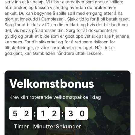
skriv inn et kr-beløp. Vi tilbyr alternativer som norske spillere
ofte bruker, og kassen viser deg hvordan du bruker hver
enkelt. Du kan begynne å spille spill med en gang etter å ha
gjort et innskudd i Gamblezen . Sjekk tidlig for å bli betalt raskt.
Sørg for at bildet av ID-en din er klart, og hvis det blir bedt om
det, vis bevis på adressen din. Sørg for at dokumentet er
gyldig og bruk et bilde som er godt opplyst slik at alle hjørnene
kan sees. For din sikkerhet og for å redusere risikoen for
tilbakeføringer, er våre casinokontroller laget. Når det er
godkjent, kan Gamblezen håndtere uttak raskere.
Velkomstbonus
Krev din roterende velkomstpakke i dag
:
:
5
2
1
2
2
9
Timer
Minutter
Sekunder