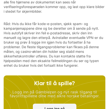
alle fire hjørnene av dokumentet kan sees når
verifiseringsforespørselen kommer opp, og last opp klare bilder
i stedet for skjermbilder.
Råd: Hvis du ikke får kode-e-posten, sjekk spam- og
kampanjemappene dine og be deretter om å sende på nytt.
Hvis autofyll skriver inn feil e-postadresse, skriv den inn
manuelt og lagre den etterpå. Avinstaller eventuelle VPN-er du
bruker og prøv å logge inn igjen hvis du fortsetter å ha
problemer. De fleste tilgangsproblemer kan fikses på denne
måten, og casino-økten din holder seg stabil mens
sikkerhetskontroller utføres. Du kan kontakte støtte fra
hjelpesiden med den eksakte feilmeldingen du ser og typen
enhet du bruker hvis det fortsatt ikke fungerer.
Klar til å spille?
Logg inn på Gamblezen og nyt rask tilgang til
favorittspillene dine med sikre norske betalinger.
Logg inn nå